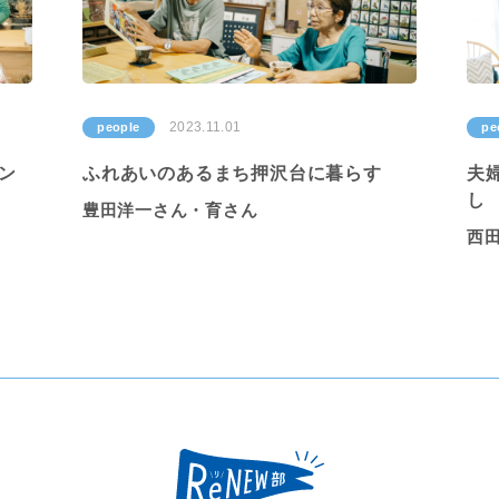
2023.11.01
people
pe
ン
ふれあいのあるまち押沢台に暮らす
夫
し
豊田洋一さん・育さん
西