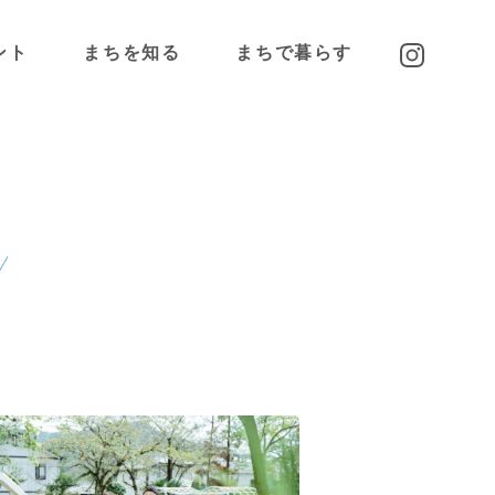
ント
まちを知る
まちで暮らす
高蔵寺NTについて
高蔵寺NTに住む
わたしの好きな
高蔵寺NTピープル
高蔵寺NT
アクセス