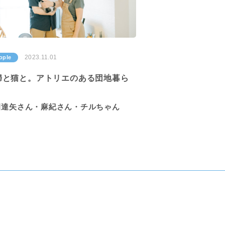
2023.11.01
ople
婦と猫と。アトリエのある団地暮ら
田達矢さん・麻紀さん・チルちゃん