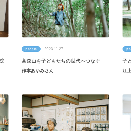
2023.11.27
people
pe
院
高森山を子どもたちの世代へつなぐ
子
作本あゆみさん
江