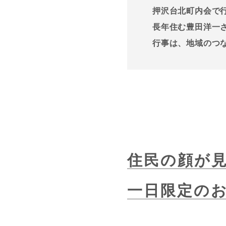
押沢台北町内会で
長年住む豊田洋一
行事は、地域のつ
住民の顔が
一日限定の