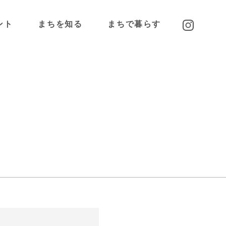
ント
まちを知る
まちで暮らす
高蔵寺NTについて
高蔵寺NTに住む
わたしの好きな
高蔵寺NTピープル
高蔵寺NT
アクセス