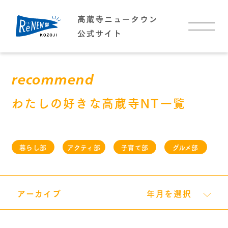
TOP
recommend
お知らせ
わたしの好きな高蔵寺NT一覧
イベント
暮らし部
アクティ部
子育て部
グルメ部
高蔵寺NTについて
高蔵寺NTについて
高蔵寺NTに住む
わたしの好きな高蔵寺NT
アーカイブ
年月を選択
アクセス