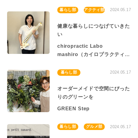
暮らし部
アクティ部
2024.05.17
高蔵寺NTに住む
健康な暮らしにつなげていきた
い
高蔵寺ピープル
chiropractic Labo
mashiro（カイロプラクティッ
ク ラボ マシロ）
暮らし部
2024.05.17
オーダーメイドで空間にぴった
りのグリーンを
GREEN Step
暮らし部
グルメ部
2024.05.17