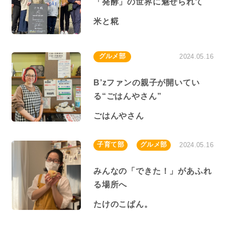
「発酵」の世界に魅せられて
米と糀
グルメ部
2024.05.16
B’zファンの親子が開いてい
る“ごはんやさん”
ごはんやさん
子育て部
グルメ部
2024.05.16
みんなの「できた！」があふれ
る場所へ
たけのこぱん。