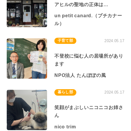
アヒルの聖地の正体は…
un petit canard.（プチカナー
ル）
子育て部
2024.05.17
不登校に悩む人の居場所があり
ます
NPO法人 たんぽぽの風
暮らし部
2024.05.17
笑顔がまぶしいニコニコお姉さ
ん
nico trim