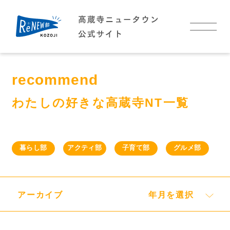
TOP
recommend
お知らせ
わたしの好きな高蔵寺NT一覧
イベント
暮らし部
アクティ部
子育て部
グルメ部
高蔵寺NTについて
高蔵寺NTについて
高蔵寺NTに住む
わたしの好きな高蔵寺NT
アーカイブ
年月を選択
アクセス