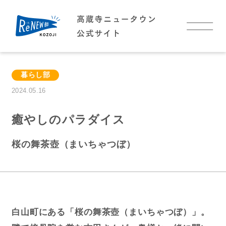
TOP
暮らし部
お知らせ
2024.05.16
イベント
癒やしのパラダイス
桜の舞茶壺（まいちゃつぼ）
高蔵寺NTについて
高蔵寺NTについて
高蔵寺NTに住む
わたしの好きな高蔵寺NT
白山町にある「桜の舞茶壺（まいちゃつぼ）」。
アクセス