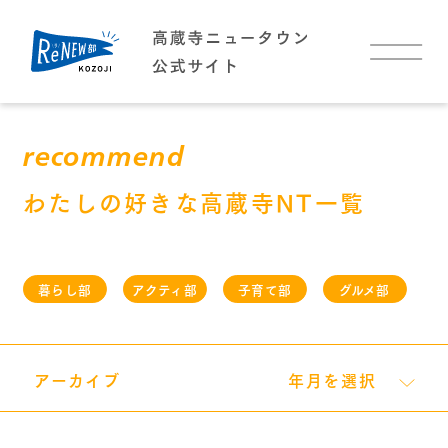
TOP
recommend
お知らせ
わたしの好きな高蔵寺NT一覧
イベント
暮らし部
アクティ部
子育て部
グルメ部
高蔵寺NTについて
高蔵寺NTについて
高蔵寺NTに住む
わたしの好きな高蔵寺NT
アーカイブ
年月を選択
アクセス