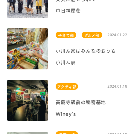
中日神屋荘
2024.01.22
子育て部
グルメ部
小川ん家はみんなのおうち
小川ん家
2024.01.18
アクティ部
高蔵寺駅前の秘密基地
Winey's