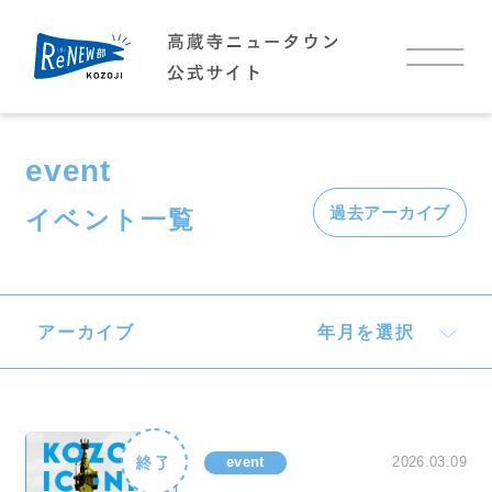
TOP
event
お知らせ
過去アーカイブ
イベント一覧
イベント
高蔵寺NTについて
アーカイブ
年月を選択
高蔵寺NTについて
高蔵寺NTに住む
わたしの好きな高蔵寺NT
event
2026.03.09
アクセス