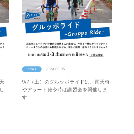
2024.09.05
news
雨天
9/7（土）のグルッポライドは、雨天時
し
やアラート発令時は講習会を開催しま
す