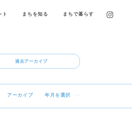
ント
まちを知る
まちで暮らす
高蔵寺NTについて
高蔵寺NTに住む
わたしの好きな
高蔵寺NTピープル
高蔵寺NT
過去アーカイブ
アクセス
アーカイブ
年月を選択