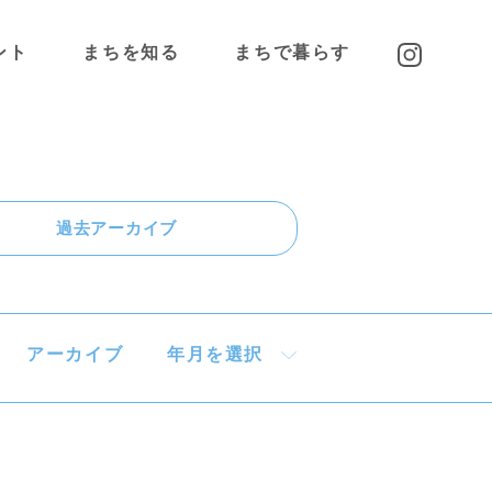
ント
まちを知る
まちで暮らす
高蔵寺NTについて
高蔵寺NTに住む
わたしの好きな
高蔵寺NTピープル
高蔵寺NT
過去アーカイブ
アクセス
アーカイブ
年月を選択